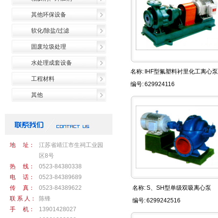
其他环保设备
软化/除盐/过滤
固废垃圾处理
水处理成套设备
名称:
IHF型氟塑料衬里化工离心泵
工程材料
编号:
629924116
其他
地 址：
江苏省靖江市生祠工业园
区8号
热 线：
0523-84380338
电 话：
0523-84389689
传 真：
0523-84389622
名称:
S、SH型单级双吸离心泵
联 系 人：
陈锋
编号:
6299242516
手 机：
13901428027