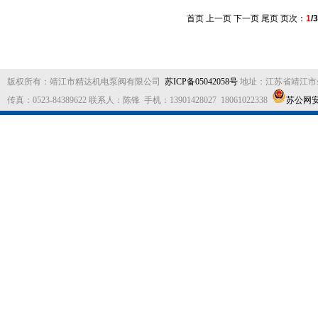
首页 上一页
下一页
尾页
页次：
1
/3
版权所有：靖江市精达机电泵阀有限公司
苏ICP备05042058号
地址：江苏省靖江市生祠工业
传真：0523-84389622 联系人：陈锋 手机：13901428027 18061022338
苏公网安备