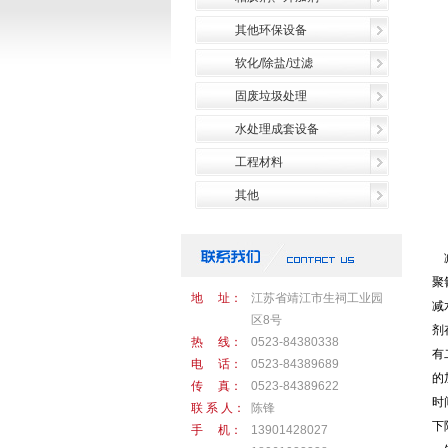
其他环保设备
软化/除盐/过滤
固废垃圾处理
水处理成套设备
工程材料
其他
减
聚
地 址：
江苏省靖江市生祠工业园
减
区8号
剂
热 线：
0523-84380338
有
电 话：
0523-84389689
的
传 真：
0523-84389622
时
联 系 人：
陈锋
下
手 机：
13901428027