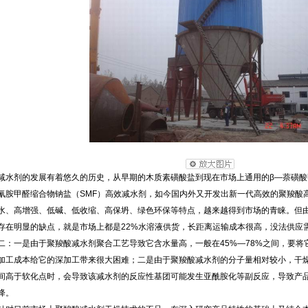
水剂的发展有着悠久的历史，从早期的木质素磺酸盐到现在市场上通用的β—萘磺酸甲
氰胺甲醛缩合物钠盐（SMF）高效减水剂，如今国内外又开发出新一代高效的聚羧酸
水、高增强、低碱、低收缩、高保坍、绿色环保等特点，越来越得到市场的青睐。但
存在明显的缺点，就是市场上都是22%水溶液供货，长距离运输成本很高，没法供应
二：一是由于聚羧酸减水剂聚合工艺导致它含水量高，一般在45%—78%之间，要将
加工成本给它的深加工带来很大困难；二是由于聚羧酸减水剂的分子量相对较小，干
间高于软化点时，会导致该减水剂的反应性基团可能发生亚酰胺化等副反应，导致产
降。